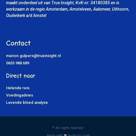
maakt onderdeel uit van True Insight, KvK-nr: 34180385
en is
werkzaam in de regio Amsterdam, Amstelveen, Aalsmeer, Uithoorn
,
Ouderkerk a/d Amstel
Contact
marion.gulpers@trueinsight.nl
0655 988 689
Direct naar
Helende reis
Voedingadvies
Levende bloed analyse
© All rights reserved
Made with ❤ by Ruud Licht