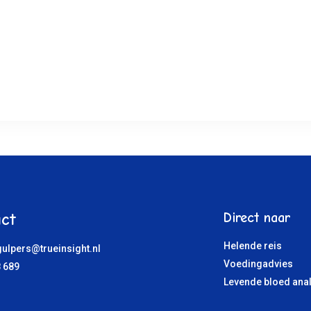
ct
Direct naar
Helende reis
ulpers@trueinsight.nl
Voedingadvies
 689
Levende bloed ana