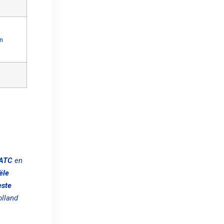
n
ATC
en
ële
este
olland