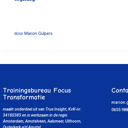
door Marion Gulpers
Trainingsbureau Focus
Conta
Transformatie
marion.g
maakt onderdeel uit van True Insight, KvK-nr:
0655 988
34180385
en is werkzaam in de regio
Amsterdam, Amstelveen, Aalsmeer, Uithoorn
,
Ouderkerk a/d Amstel