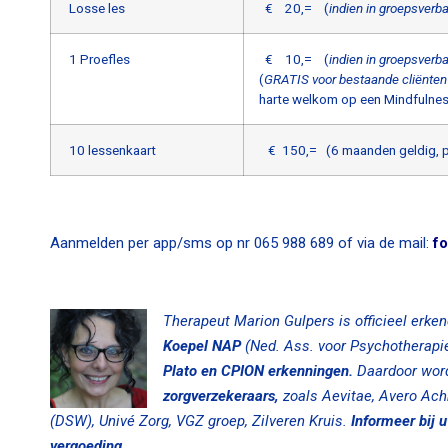
Losse les
€ 20,= (
indien in groepsverb
1 Proefles
€ 10,= (
indien in groepsverb
(
GRATIS voor bestaande cliënten
harte welkom op een Mindfulness
10 lessenkaart
€ 150,= (6 maanden geldig, pe
Aanmelden per app/sms op nr 065 988 689 of via de mail:
f
Therapeut Marion Gulpers is officieel erken
Koepel NAP
(Ned. Ass. voor Psychotherapie
Plato en CPION erkenningen.
Daardoor word
zorgverzekeraars,
zoals Aevitae, Avero Ach
(DSW), Univé Zorg, VGZ groep, Zilveren Kruis.
Informeer
bij 
vergoeding.