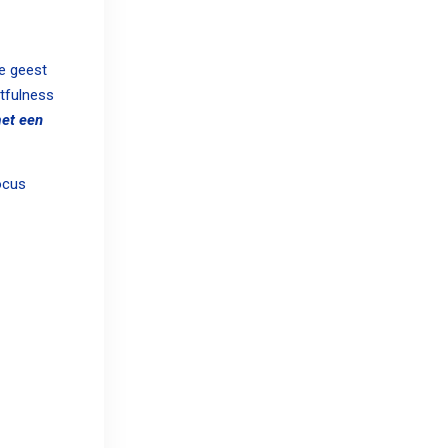
te geest
rtfulness
et een
ocus