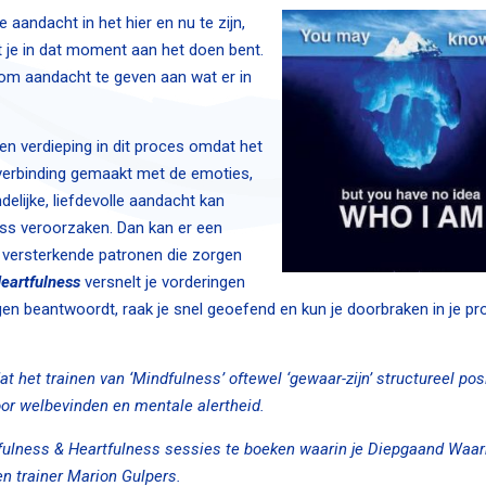
 aandacht in het hier en nu te zijn,
 je in dat moment aan het doen bent.
 om aandacht te geven aan wat er in
 een verdieping in dit proces omdat het
 verbinding gemaakt met de emoties,
elijke, liefdevolle aandacht kan
ess veroorzaken. Dan kan er een
n versterkende patronen die zorgen
eartfulness
versnelt je vorderingen
jgen beantwoordt, raak je snel geoefend en kun je doorbraken in je p
het trainen van ‘Mindfulness’ oftewel ‘gewaar-zijn’ structureel pos
oor welbevinden en mentale alertheid.
ndfulness & Heartfulness sessies te boeken waarin je
Diepgaand Waa
n trainer Marion Gulpers.