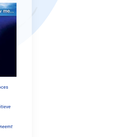
roces
itieve
rneemt