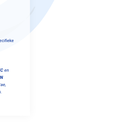
ecifieke
TC
en
ON
tae,
s.